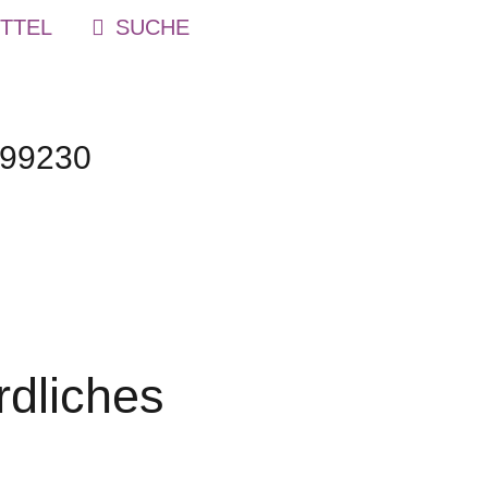
TTEL
199230
dliches