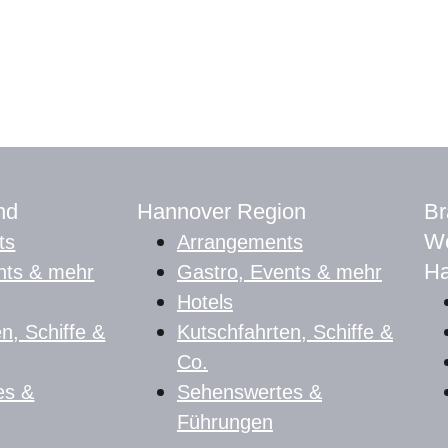
nd
Hannover Region
Br
Wo
ts
Arrangements
Ha
nts & mehr
Gastro, Events & mehr
Hotels
n, Schiffe &
Kutschfahrten, Schiffe &
Co.
es &
Sehenswertes &
Führungen