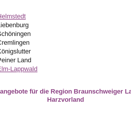
Helmstedt
Liebenburg
Schöningen
Cremlingen
önigslutter
Peiner Land
Elm-Lappwald
angebote für die Region Braunschweiger L
Harzvorland