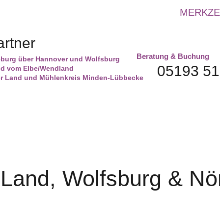
MERKZE
artner
eburg über Hannover und Wolfsburg
05193 5
und vom Elbe/Wendland
ger Land und Mühlenkreis Minden-Lübbecke
Land, Wolfsburg & Nör